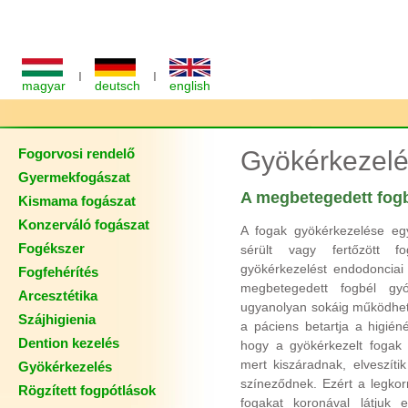
I
I
magyar
deutsch
english
Fogorvosi rendelő
Gyökérkezel
Gyermekfogászat
A megbetegedett fogb
Kismama fogászat
Konzerváló fogászat
A fogak gyökérkezelése egy
Fogékszer
sérült vagy fertőzött fo
gyökérkezelést endodonciai
Fogfehérítés
megbetegedett fogbél gyó
Arcesztétika
ugyanolyan sokáig működhetn
Szájhigienia
a páciens betartja a higién
Dention kezelés
hogy a gyökérkezelt fogak 
mert kiszáradnak, elveszítik
Gyökérkezelés
színeződnek. Ezért a legko
Rögzített fogpótlások
fogakat koronával látjuk 