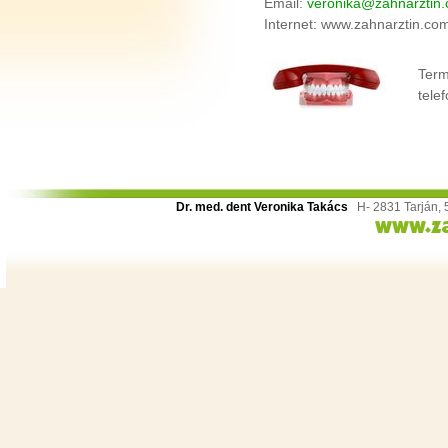
Email:
veronika@zahnarztin
Internet: www.zahnarztin.co
Term
tele
Dr. med. dent Veronika Takács
H- 2831 Tarján, 