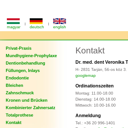
I
I
magyar
deutsch
english
Privat-Praxis
Kontakt
Mundhygiene-Prophylaxe
Dr. med. dent Veronika 
Dentionbehandlung
H- 2831 Tarján, 56-os köz 3.
Füllungen, Inlays
googlemap
Endodontie
Bleichen
Ordinationszeiten
Zahnschmuck
Montag: 11.00-18.00
Dienstag: 14.00-18.00
Kronen und Brücken
Mittwoch: 10.00-16.00
Kombinierter Zahnersatz
Totalprothese
Anmeldung
Kontakt
Tel.: +36 20 996-1401