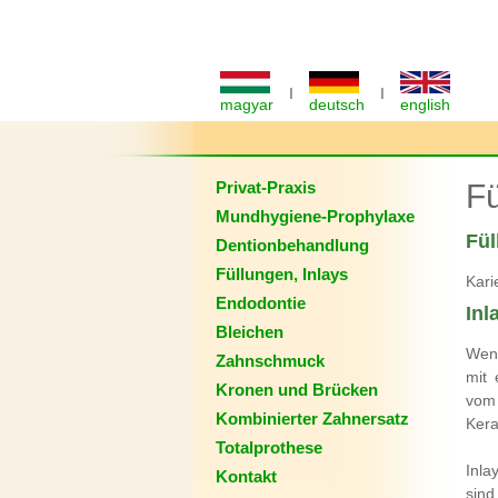
I
I
magyar
deutsch
english
Privat-Praxis
Fü
Mundhygiene-Prophylaxe
Fül
Dentionbehandlung
Füllungen, Inlays
Kari
Endodontie
Inl
Bleichen
Wenn
Zahnschmuck
mit 
Kronen und Brücken
vom 
Kombinierter Zahnersatz
Kera
Totalprothese
Inla
Kontakt
sind