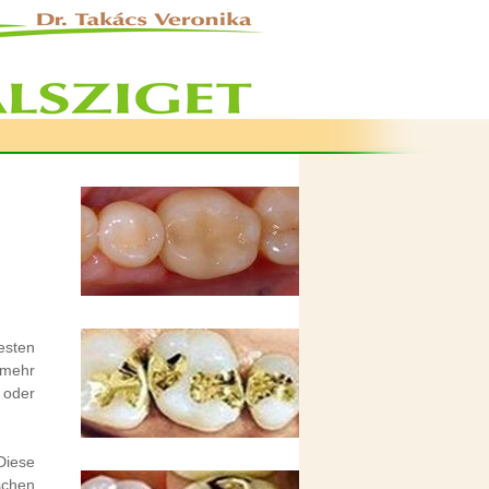
esten
 mehr
 oder
Diese
schen